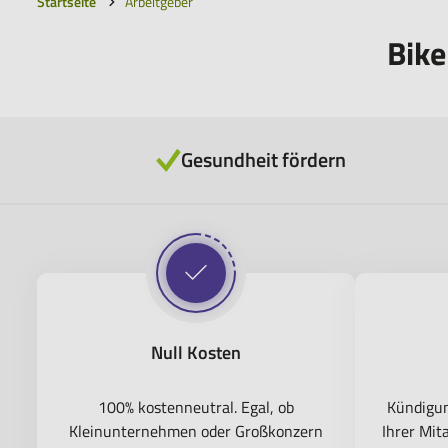
Startseite
Arbeitgeber
befindest
dich
Bike
hier:
Gesundheit fördern
Null Kosten
100% kostenneutral. Egal, ob
Kündigun
Kleinunternehmen oder Großkonzern
Ihrer Mit