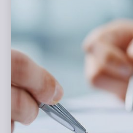
E-Mail-Adresse (geschäftlich)
Telefonnummer (optional)
Unternehmensname
Ich willige ein, dass mich die Unternehmen d
GmbH über interessante Angebote und Neuigk
Bereichen Dienstrad-Leasing, Versicherungen
und Gebrauchtrad-Handel persönlich informie