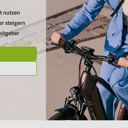
it nutzen
er steigern
eitgeber