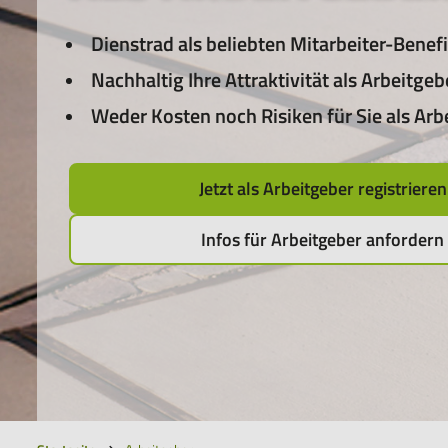
sorglos-
Paket
Dienstrad als beliebten Mitarbeiter-Benef
für
Nachhaltig Ihre Attraktivität als Arbeitgeb
das
Leasen
Weder Kosten noch Risiken für Sie als Arb
von
E-
Bikes,
Jetzt als Arbeitgeber registrieren
Pedelecs
u.v.m.
Infos für Arbeitgeber anfordern
Du