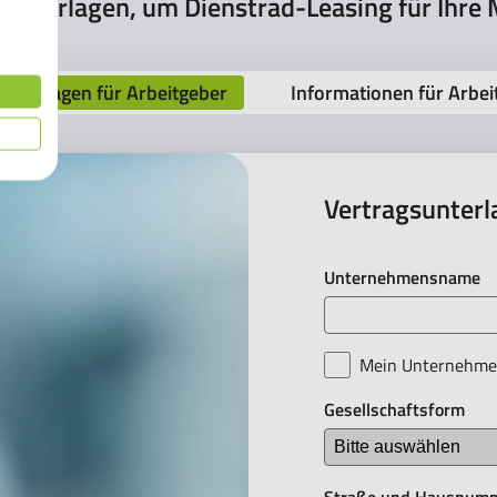
gsunterlagen, um Dienstrad-Leasing für Ihre
unterlagen für Arbeitgeber
Informationen für Arbei
eber anfordern
Vertragsunterl
Unternehmensname
Mein Unternehmen
Gesellschaftsform