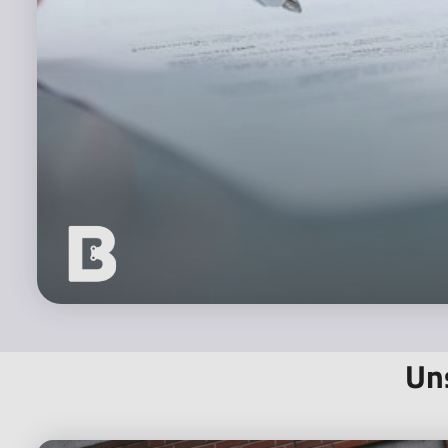
Meine Einwilligung ist freiwillig und kann jed
werden.
[Details einblenden]
Weitere datenschutzrechtliche Informationen zu 
Informationsmaterial und welche Rechte Sie haben
Datenschutzerklärung
.
Jetzt anfordern
Uns