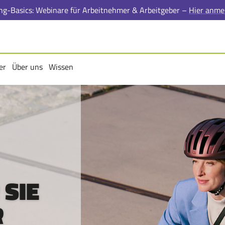
ing-Basics: Webinare für Arbeitnehmer & Arbeitgeber –
Hier anme
er
Über uns
Wissen
rmenü
Untermenü
Untermenü
 SIE
R