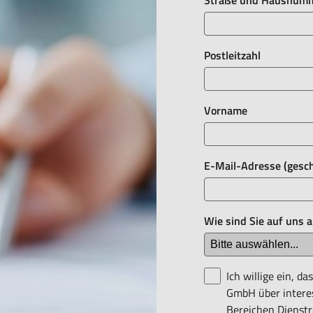
Straße und Hausnum
Postleitzahl
Vorname
E-Mail-Adresse (gesch
Wie sind Sie auf uns 
er BLS Beteiligungs
Ich willige ein, 
eiten in den
GmbH über intere
, Mitarbeiter-Benefits
Bereichen Dienstr
ren und beraten.