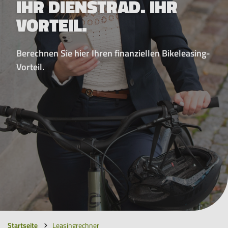
IHR DIENSTRAD. IHR
Rundum-
VORTEIL.
sorglos-
Paket
für
Berechnen Sie hier Ihren finanziellen Bikeleasing-
das
Vorteil.
Leasen
von
E-
Bikes,
Pedelecs
u.v.m.
Du
Startseite
Leasingrechner