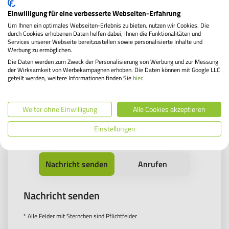
Leasingrechner
Einwilligung für eine verbesserte Webseiten-Erfahrung
Um Ihnen ein optimales Webseiten-Erlebnis zu bieten, nutzen wir Cookies. Die
durch Cookies erhobenen Daten helfen dabei, Ihnen die Funktionalitäten und
Services unserer Webseite bereitzustellen sowie personalisierte Inhalte und
Werbung zu ermöglichen.
Beamte
Die Daten werden zum Zweck der Personalisierung von Werbung und zur Messung
der Wirksamkeit von Werbekampagnen erhoben. Die Daten können mit Google LLC
geteilt werden, weitere Informationen finden Sie
hier
.
Weiter ohne Einwilligung
Alle Cookies akzeptieren
Sie haben noch Fragen?
Einstellungen
Nachricht senden
Anrufen
Nachricht senden
Service Hotline
* Alle Felder mit Sternchen sind Pflichtfelder
Sie erreichen uns montags bis samstags von 08:00