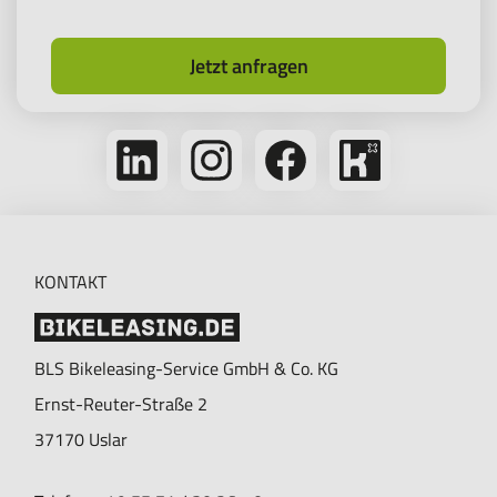
Jetzt anfragen
Folge
Folge
Folge
Bikeleasing
uns
uns
uns
auf
auf
auf
auf
Kununu
LinkedIn
Instagram
Facebook
KONTAKT
BLS Bikeleasing-Service GmbH & Co. KG
Ernst-Reuter-Straße 2
37170
Uslar