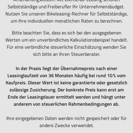
Rundum-
Selbstständige und Freiberufler Ihr Unternehmensbudget.
sorglos-
Nutzen Sie unseren Bikeleasing-Rechner für Selbstständige,
Paket
um Ihre individuellen monatlichen Raten zu berechnen.
für
Bitte beachten Sie, dass es sich bei den ausgegebenen
das
Werten um ein unverbindliches Kalkulationsbeispiel handelt.
Leasen
Für eine verbindliche steuerliche Einschätzung wenden Sie
von
sich bitte an Ihren Steuerberater.
E-
Bikes,
In der Praxis liegt der Übernahmepreis nach einer
Pedelecs
Leasinglaufzeit von 36 Monaten häufig bei rund 10 % vom
u.v.m.
Kaufpreis. Dieser Wert ist keine garantierte oder gesetzlich
zulässige Zusicherung. Der konkrete Preis kann erst am
Ende der Leasingdauer ermittelt werden und hängt unter
anderem von steuerlichen Rahmenbedingungen ab.
Ihre eingegebenen Daten werden nicht gespeichert oder für
andere Zwecke verwendet.