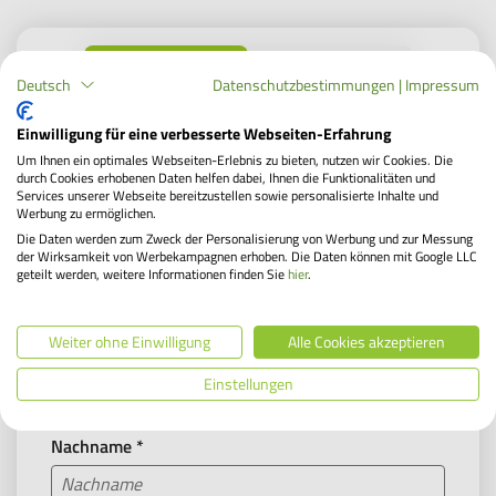
Nachricht senden
Anrufen
Deutsch
Datenschutzbestimmungen
|
Impressum
Nachricht senden
Service Hotline
Einwilligung für eine verbesserte Webseiten-Erfahrung
Um Ihnen ein optimales Webseiten-Erlebnis zu bieten, nutzen wir Cookies. Die
durch Cookies erhobenen Daten helfen dabei, Ihnen die Funktionalitäten und
* Alle Felder mit Sternchen sind Pflichtfelder
Sie erreichen uns montags bis samstags von 08:00
Services unserer Webseite bereitzustellen sowie personalisierte Inhalte und
bis 18:00 Uhr.
Werbung zu ermöglichen.
Wir freuen uns auf Ihren Anruf!
Die Daten werden zum Zweck der Personalisierung von Werbung und zur Messung
der Wirksamkeit von Werbekampagnen erhoben. Die Daten können mit Google LLC
Ich bin ein/e
*
geteilt werden, weitere Informationen finden Sie
hier
.
+49 55 71 30 26 0
Weiter ohne Einwilligung
Alle Cookies akzeptieren
Vorname
*
Schon gewusst?
Einstellungen
Unser Chatbot Leasing-Lisa ist rund um die Uhr für
Sie erreichbar und kann Ihnen viele Fragen zum
Nachname
*
Dienstrad-Leasing beantworten.