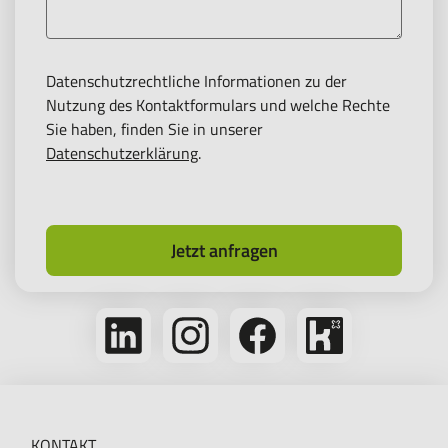
Datenschutzrechtliche Informationen zu der
Nutzung des Kontaktformulars und welche Rechte
Sie haben, finden Sie in unserer
Datenschutzerklärung
.
Jetzt anfragen
Folge
Folge
Folge
Bikeleasing
uns
uns
uns
auf
auf
auf
auf
Kununu
LinkedIn
Instagram
Facebook
KONTAKT