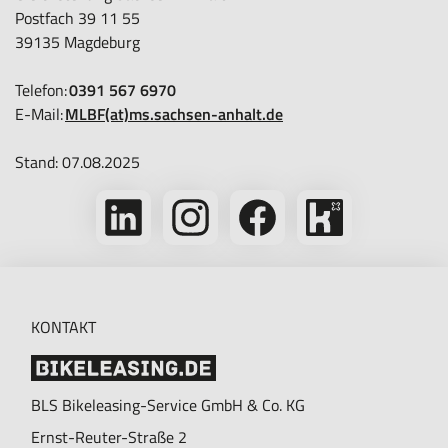
Postfach 39 11 55
39135 Magdeburg
Telefon:
0391 567 6970
E-​Mail:
MLBF(at)ms.sachsen-​anhalt.de
Stand: 07.08.2025
Folge
Folge
Folge
Bikeleasing
uns
uns
uns
auf
auf
auf
auf
Kununu
LinkedIn
Instagram
Facebook
KONTAKT
BLS Bikeleasing-Service GmbH & Co. KG
Ernst-Reuter-Straße 2