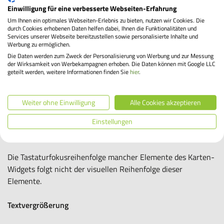
Einwilligung für eine verbesserte Webseiten-Erfahrung
Barrierefreie Beschriftungen sind nicht vollständig in der
Um Ihnen ein optimales Webseiten-Erlebnis zu bieten, nutzen wir Cookies. Die
Hauptsprache der Seite gehalten. Manche Buttons des
durch Cookies erhobenen Daten helfen dabei, Ihnen die Funktionalitäten und
Bildkarussells sind in englischer Sprache, auch wenn die
Services unserer Webseite bereitzustellen sowie personalisierte Inhalte und
Werbung zu ermöglichen.
Hauptseite auf Deutsch eingestellt ist.
Die Daten werden zum Zweck der Personalisierung von Werbung und zur Messung
der Wirksamkeit von Werbekampagnen erhoben. Die Daten können mit Google LLC
Karten-Widget
geteilt werden, weitere Informationen finden Sie
hier
.
Ein auf Unterseiten eingesetztes Google Maps Karten-Widget
Weiter ohne Einwilligung
Alle Cookies akzeptieren
ist nur teilweise visuell barrierefrei: Manche der weißen
Icons bzw. Texte auf grünem Hintergrund erfüllen nicht das
Einstellungen
Kontrastminimum.
Die Tastaturfokusreihenfolge mancher Elemente des Karten-
Widgets folgt nicht der visuellen Reihenfolge dieser
Elemente.
Textvergrößerung