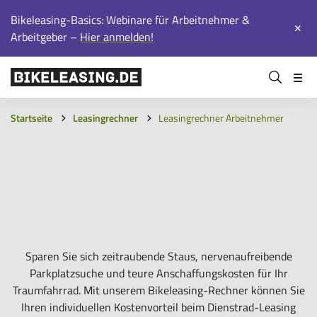
Bikeleasing-Basics: Webinare für Arbeitnehmer &
✕
Arbeitgeber –
Hier anmelden!
BLS
Suchen
Bikeleasing-
Bikeleasing
https://bikeleasing.de/
absenden
Du
Service
ist
Startseite
Leasingrechner
Leasingrechner Arbeitnehmer
befindest
GmbH
Ihr
dich
BIKELEASING-RECHNER
&
zuverlässiger
hier:
Co.
Partner
FÜR ARBEITNEHMER: IHR
KG
für
DIENSTRAD. IHR VORTEIL.
Dienstrad-
Leasing.
Auch
für
Sparen Sie sich zeitraubende Staus, nervenaufreibende
Selbstständige.
Parkplatzsuche und teure Anschaffungskosten für Ihr
Wir
Traumfahrrad. Mit unserem Bikeleasing-Rechner können Sie
organisieren
Ihren individuellen Kostenvorteil beim Dienstrad-Leasing
Ihr