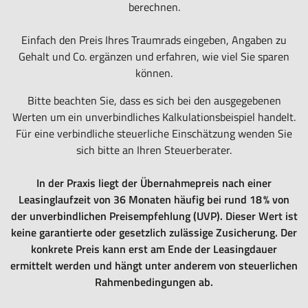
berechnen.
Rundum-
sorglos-
Einfach den Preis Ihres Traumrads eingeben, Angaben zu
Paket
Gehalt und Co. ergänzen und erfahren, wie viel Sie sparen
für
können.
das
Leasen
Bitte beachten Sie, dass es sich bei den ausgegebenen
von
Werten um ein unverbindliches Kalkulationsbeispiel handelt.
E-
Für eine verbindliche steuerliche Einschätzung wenden Sie
Bikes,
sich bitte an Ihren Steuerberater.
Pedelecs
u.v.m.
In der Praxis liegt der Übernahmepreis nach einer
Leasinglaufzeit von 36 Monaten häufig bei rund 18 % von
der unverbindlichen Preisempfehlung (UVP). Dieser Wert ist
keine garantierte oder gesetzlich zulässige Zusicherung. Der
konkrete Preis kann erst am Ende der Leasingdauer
ermittelt werden und hängt unter anderem von steuerlichen
Rahmenbedingungen ab.