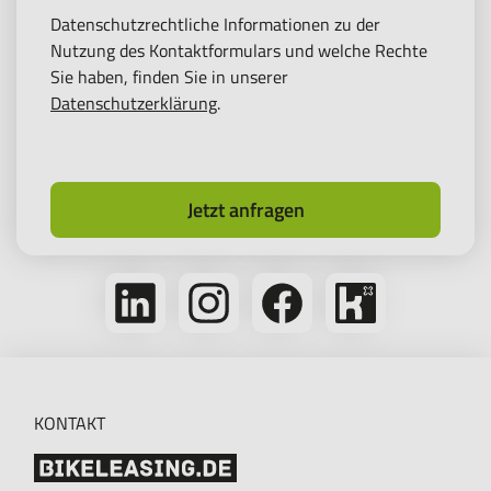
Datenschutzrechtliche Informationen zu der
Nutzung des Kontaktformulars und welche Rechte
Sie haben, finden Sie in unserer
Datenschutzerklärung
.
Jetzt anfragen
Folge
Folge
Folge
Bikeleasing
uns
uns
uns
auf
auf
auf
auf
Kununu
LinkedIn
Instagram
Facebook
KONTAKT