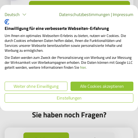
Onlinehändler finden
Deutsch
Datenschutzbestimmungen
|
Impressum
Wann kann ich mein Traumrad
Einwilligung für eine verbesserte Webseiten-Erfahrung
beantragen?
Um Ihnen ein optimales Webseiten-Erlebnis zu bieten, nutzen wir Cookies. Die
durch Cookies erhobenen Daten helfen dabei, Ihnen die Funktionalitäten und
Sobald Ihr Arbeitgeber Bikeleasing-Kunde ist
Services unserer Webseite bereitzustellen sowie personalisierte Inhalte und
Werbung zu ermöglichen.
und Sie bei uns registriert sind, können Sie Ihr
Die Daten werden zum Zweck der Personalisierung von Werbung und zur Messung
Traumrad bei einem von über 6.800
der Wirksamkeit von Werbekampagnen erhoben. Die Daten können mit Google LLC
Bikeleasing-Partnerhändlern aussuchen.
geteilt werden, weitere Informationen finden Sie
hier
.
Händlersuche
Weiter ohne Einwilligung
Alle Cookies akzeptieren
Einstellungen
Sie haben noch Fragen?