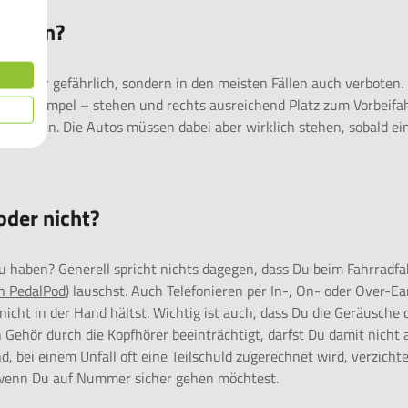
erboten?
icht nur gefährlich, sondern in den meisten Fällen auch verboten.
 roten Ampel – stehen und rechts ausreichend Platz zum Vorbeifa
passieren. Die Autos müssen dabei aber wirklich stehen, sobald ei
oder nicht?
u haben? Generell spricht nichts dagegen, dass Du beim Fahrradf
n PedalPod
) lauschst. Auch Telefonieren per In-, On- oder Over-Ea
nicht in der Hand hältst. Wichtig ist auch, dass Du die Geräusche 
ehör durch die Kopfhörer beeinträchtigt, darfst Du damit nicht 
, bei einem Unfall oft eine Teilschuld zugerechnet wird, verzicht
, wenn Du auf Nummer sicher gehen möchtest.