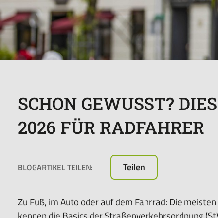
sorglos-
Paket
für
das
Leasen
von
E-
Bikes,
SCHON GEWUSST? DIES
Pedelecs
u.v.m.
2026 FÜR RADFAHRER
Teilen
BLOGARTIKEL TEILEN:
Zu Fuß, im Auto oder auf dem Fahrrad: Die meiste
kennen die Basics der Straßenverkehrsordnung (St