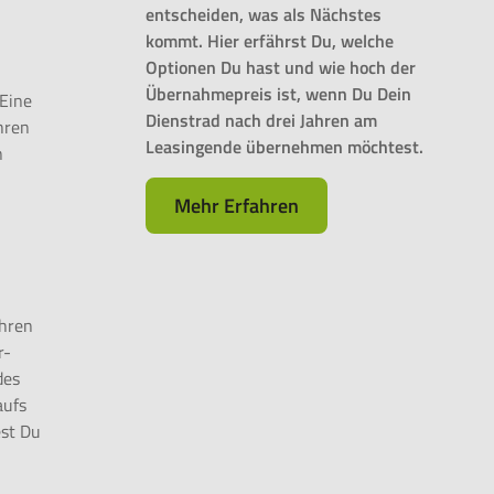
entscheiden, was als Nächstes
kommt. Hier erfährst Du, welche
Optionen Du hast und wie hoch der
Übernahmepreis ist, wenn Du Dein
 Eine
Dienstrad nach drei Jahren am
hren
Leasingende übernehmen möchtest.
n
Mehr Erfahren
ahren
r-
des
aufs
est Du