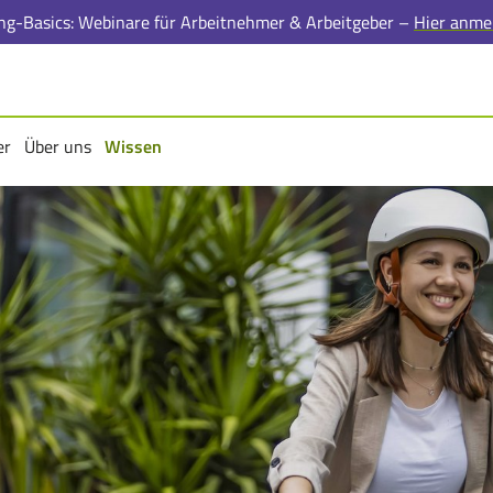
ing-Basics: Webinare für Arbeitnehmer & Arbeitgeber –
Hier anme
er
Über uns
Wissen
rmenü
Untermenü
Untermenü