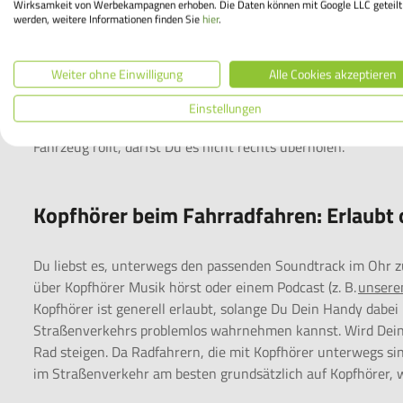
Wirksamkeit von Werbekampagnen erhoben. Die Daten können mit Google LLC geteilt
werden, weitere Informationen finden Sie
hier
.
Vorbeischlängeln im Stau: Okay oder v
Weiter ohne Einwilligung
Alle Cookies akzeptieren
Als Fahrradfahrer rechts an einem Auto vorbeizufahren ist n
Ausnahme gilt, wenn die Fahrzeuge – zum Beispiel an einer
Einstellungen
ist. Dann darfst Du auf dem Fahrrad langsam und vorsichtig 
Fahrzeug rollt, darfst Du es nicht rechts überholen.
Kopfhörer beim Fahrradfahren: Erlaubt 
Du liebst es, unterwegs den passenden Soundtrack im Ohr z
über Kopfhörer Musik hörst oder einem Podcast (z. B.
unsere
Kopfhörer ist generell erlaubt, solange Du Dein Handy dabei 
Straßenverkehrs problemlos wahrnehmen kannst. Wird Dein G
Rad steigen. Da Radfahrern, die mit Kopfhörer unterwegs sind
im Straßenverkehr am besten grundsätzlich auf Kopfhörer