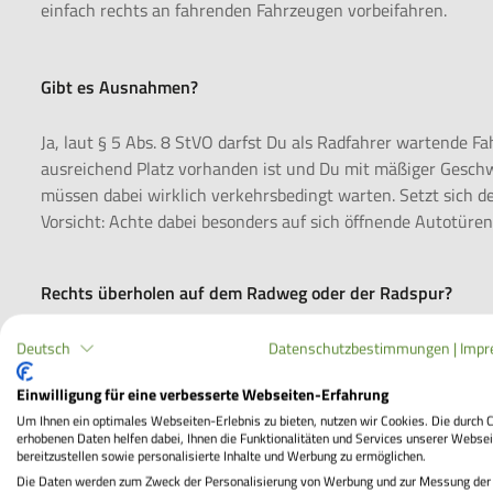
einfach rechts an fahrenden Fahrzeugen vorbeifahren.
Gibt es Ausnahmen?
Ja, laut § 5 Abs. 8 StVO darfst Du als Radfahrer wartende 
ausreichend Platz vorhanden ist und Du mit mäßiger Geschwi
müssen dabei wirklich verkehrsbedingt warten. Setzt sich d
Vorsicht: Achte dabei besonders auf sich öffnende Autotüren
Rechts überholen auf dem Radweg oder der Radspur?
Auch hier gilt das Linksüberholgebot – und zwar gegenüber
Deutsch
Datenschutzbestimmungen
|
Impr
Überholen auf einem Radweg oder Radfahrstreifen ist daher 
Einwilligung für eine verbesserte Webseiten-Erfahrung
anderen Verkehrsteilnehmer gefährdet werden.
Um Ihnen ein optimales Webseiten-Erlebnis zu bieten, nutzen wir Cookies. Die durch 
erhobenen Daten helfen dabei, Ihnen die Funktionalitäten und Services unserer Websei
Wenn Du unsicher bist, ob Du überholen darfst, bleib lieber
bereitzustellen sowie personalisierte Inhalte und Werbung zu ermöglichen.
Die Daten werden zum Zweck der Personalisierung von Werbung und zur Messung der