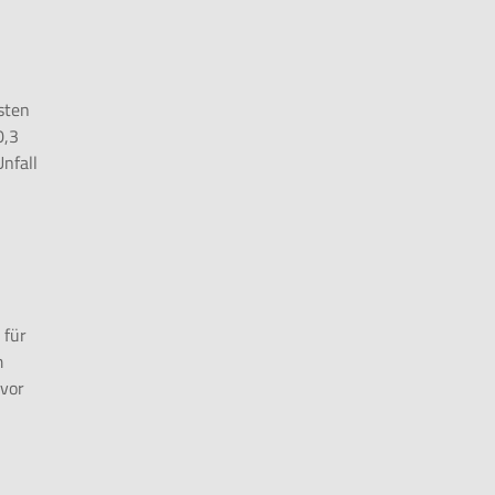
sten
0,3
nfall
 für
m
 vor