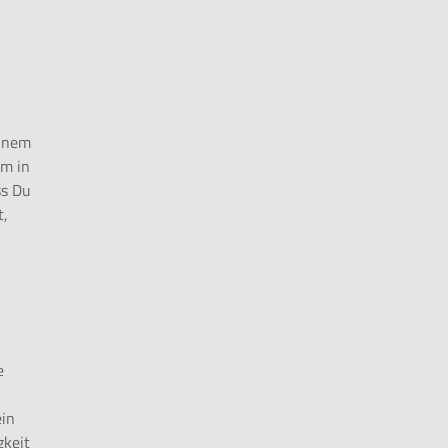
einem
lm in
ss Du
t,
e
ein
gkeit