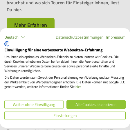
brauchst und wo sich Touren für Einsteiger lohnen, liest
Du hier.
Mehr Erfahren
Deutsch
Datenschutzbestimmungen
|
Impressum
Einwilligung für eine verbesserte Webseiten-Erfahrung
Unsere Nachhaltigkeitsziele 2030 - früher erreicht als
Um Ihnen ein optimales Webseiten-Erlebnis zu bieten, nutzen wir Cookies. Die
erwartet
durch Cookies erhobenen Daten helfen dabei, Ihnen die Funktionalitäten und
Services unserer Webseite bereitzustellen sowie personalisierte Inhalte und
Werbung zu ermöglichen.
Die Bikeleasing-Gruppe hat sich klare und messbare
Die Daten werden zum Zweck der Personalisierung von Werbung und zur Messung
Nachhaltigkeitsziele bis zum Jahr 2030 gesetzt. Unsere
der Wirksamkeit von Werbekampagnen erhoben. Die Daten können mit Google LLC
geteilt werden, weitere Informationen finden Sie
hier
.
Evaluation für das Jahr 2025 zeigt: Wir haben unsere
Erwartungen übertroffen. Die meisten unserer
Nachhaltigkeitsziele haben wir früher erfüllt als geplant.
Weiter ohne Einwilligung
Alle Cookies akzeptieren
Ein Ergebnis, das uns stolz macht, aber auch eine klare
Einstellungen
Botschaft sendet: Es ist Zeit, die Latte höher zu legen. In
diesem Blogpost geben wir einen transparenten Überblick