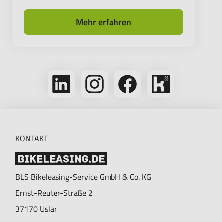
Mehr erfahren
Folge
Folge
Folge
Bikeleasing
uns
uns
uns
auf
auf
auf
auf
Kununu
LinkedIn
Instagram
Facebook
KONTAKT
BLS Bikeleasing-Service GmbH & Co. KG
Ernst-Reuter-Straße 2
37170
Uslar