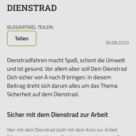
DIENSTRAD
Rundum-
sorglos-
Paket
BLOGARTIKEL TEILEN:
für
das
Teilen
30.08.2023
Leasen
von
E-
Dienstradfahren macht Spaß, schont die Umwelt
Bikes,
und ist gesund. Vor allem aber soll Dein Dienstrad
Pedelecs
Dich sicher von A nach B bringen. In diesem
u.v.m.
Beitrag dreht sich darum alles um das Thema
Sicherheit auf dem Dienstrad.
Sicher mit dem Dienstrad zur Arbeit
Wer mit dem Dienstrad statt mit dem Auto zur Arbeit