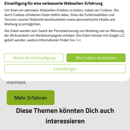
Einwilligung für eine verbesserte Webseiten-Erfahrung
Um Ihnen ein optimales Webseiten-Erlebnis zu bieten, nutzen wir Cookies. Die
Dein Dienstrad hat Dich über die Jahre zuverlässig
durch Cookies erhobenen Daten helfen dabei, Ihnen die Funktionalitäten und
begleitet, war Dein treuer Begleiter auf dem Weg zur
Services unserer Webseite bereitzustellen sowie personalisierte Inhalte und
Werbung zu ermöglichen.
Arbeit und in der Freizeit. Jetzt neigt sich die
Die Daten werden zum Zweck der Personalisierung von Werbung und zur Messung
Vertragslaufzeit Deines Leasings dem Ende zu und Du
der Wirksamkeit von Werbekampagnen erhoben. Die Daten können mit Google LLC
fragst Dich, wie es für Dich und Dein Fahrrad weitergeht.
geteilt werden, weitere Informationen finden Sie
hier
.
Behalten oder zurückgeben? Mit dem Bikeleasing-Service
hast Du die Freiheit, selbst zu entscheiden, was als
Weiter ohne Einwilligung
Alle Cookies akzeptieren
Nächstes kommt. Hier erfährst Du, welche Optionen Du
hast und wie hoch der Übernahmepreis ist, wenn Du Dein
Einstellungen
Dienstrad nach drei Jahren am Leasingende übernehmen
möchtest.
Mehr Erfahren
Diese Themen könnten Dich auch
interessieren