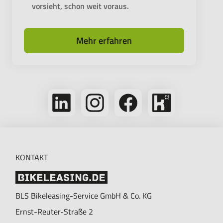
vorsieht, schon weit voraus.
Mehr erfahren
Folge
Folge
Folge
Bikeleasing
uns
uns
uns
auf
auf
auf
auf
Kununu
LinkedIn
Instagram
Facebook
KONTAKT
BLS Bikeleasing-Service GmbH & Co. KG
Ernst-Reuter-Straße 2