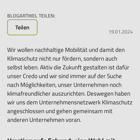
Rundum-
sorglos-
BLOGARTIKEL TEILEN:
Paket
Teilen
für
19.01.2024
das
Leasen
Wir wollen nachhaltige Mobilität und damit den
von
Klimaschutz nicht nur fördern, sondern auch
E-
selbst leben. Aktiv die Zukunft gestalten ist dafür
Bikes,
Pedelecs
unser Credo und wir sind immer auf der Suche
u.v.m.
nach Möglichkeiten, unser Unternehmen noch
klimafreundlicher auszurichten. Deswegen haben
wir uns dem Unternehmensnetzwerk Klimaschutz
angeschlossen und gehen gemeinsam mit
anderen Unternehmen voran.