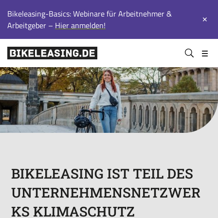
Bikeleasing-Basics: Webinare für Arbeitnehmer &
✕
Arbeitgeber –
Hier anmelden!
BLS
Suchen
Bikeleasing-
Bikeleasing
https://bikeleasing.de/
absenden
Service
ist
GmbH
Ihr
&
zuverlässiger
Co.
Partner
KG
für
Dienstrad-
Leasing.
Auch
für
BIKELEASING IST TEIL DES
Selbstständige.
UNTERNEHMENSNETZWER
Wir
organisieren
KS KLIMASCHUTZ
Ihr