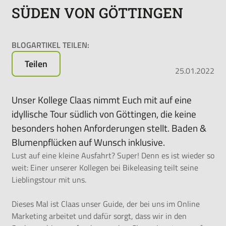
SÜDEN VON GÖTTINGEN
Rundum-
sorglos-
Paket
BLOGARTIKEL TEILEN:
für
das
Teilen
25.01.2022
Leasen
von
E-
Unser Kollege Claas nimmt Euch mit auf eine
Bikes,
idyllische Tour südlich von Göttingen, die keine
Pedelecs
besonders hohen Anforderungen stellt. Baden &
u.v.m.
Blumenpflücken auf Wunsch inklusive.
Lust auf eine kleine Ausfahrt? Super! Denn es ist wieder so
weit: Einer unserer Kollegen bei Bikeleasing teilt seine
Lieblingstour mit uns.
Dieses Mal ist Claas unser Guide, der bei uns im Online
Marketing arbeitet und dafür sorgt, dass wir in den