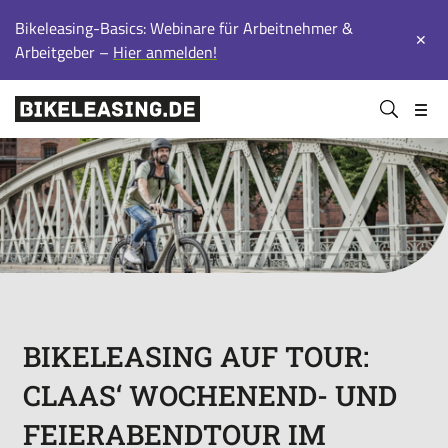
Bikeleasing-Basics: Webinare für Arbeitnehmer &
✕
Arbeitgeber –
Hier anmelden!
BLS
Suchen
Bikeleasing-
Bikeleasing
https://bikeleasing.de/
absenden
Service
ist
GmbH
Ihr
&
zuverlässiger
Co.
Partner
KG
für
Dienstrad-
Leasing.
Auch
für
BIKELEASING AUF TOUR:
Selbstständige.
CLAAS‘ WOCHENEND- UND
Wir
organisieren
FEIERABENDTOUR IM
Ihr