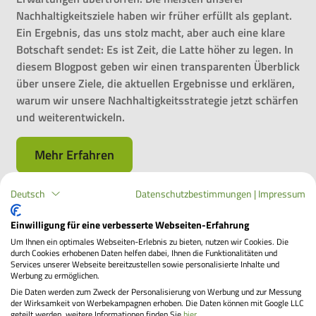
Nachhaltigkeitsziele haben wir früher erfüllt als geplant.
Ein Ergebnis, das uns stolz macht, aber auch eine klare
Botschaft sendet: Es ist Zeit, die Latte höher zu legen. In
diesem Blogpost geben wir einen transparenten Überblick
über unsere Ziele, die aktuellen Ergebnisse und erklären,
warum wir unsere Nachhaltigkeitsstrategie jetzt schärfen
und weiterentwickeln.
Mehr Erfahren
Deutsch
Datenschutzbestimmungen
|
Impressum
Einwilligung für eine verbesserte Webseiten-Erfahrung
Ende der Leasinglaufzeit – was nun?
Um Ihnen ein optimales Webseiten-Erlebnis zu bieten, nutzen wir Cookies. Die
durch Cookies erhobenen Daten helfen dabei, Ihnen die Funktionalitäten und
Dein Dienstrad hat Dich über die Jahre zuverlässig
Services unserer Webseite bereitzustellen sowie personalisierte Inhalte und
begleitet, war Dein treuer Begleiter auf dem Weg zur
Werbung zu ermöglichen.
Die Daten werden zum Zweck der Personalisierung von Werbung und zur Messung
Arbeit und in der Freizeit. Jetzt neigt sich die
der Wirksamkeit von Werbekampagnen erhoben. Die Daten können mit Google LLC
Vertragslaufzeit Deines Leasings dem Ende zu und Du
geteilt werden, weitere Informationen finden Sie
hier
.