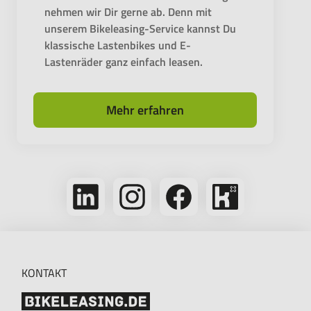
nehmen wir Dir gerne ab. Denn mit
unserem Bikeleasing-Service kannst Du
klassische Lastenbikes und E-
Lastenräder ganz einfach leasen.
Mehr erfahren
Folge
Folge
Folge
Bikeleasing
uns
uns
uns
auf
auf
auf
auf
Kununu
LinkedIn
Instagram
Facebook
KONTAKT