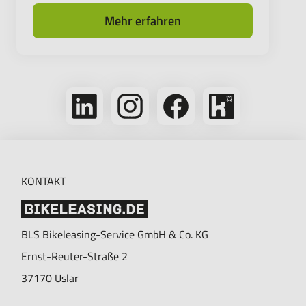
Mehr erfahren
Folge
Folge
Folge
Bikeleasing
uns
uns
uns
auf
auf
auf
auf
Kununu
LinkedIn
Instagram
Facebook
KONTAKT
BLS Bikeleasing-Service GmbH & Co. KG
Ernst-Reuter-Straße 2
37170
Uslar