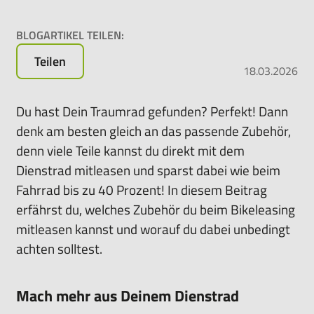
Rundum-
sorglos-
BLOGARTIKEL TEILEN:
Paket
Teilen
für
18.03.2026
das
Leasen
Du hast Dein Traumrad gefunden? Perfekt! Dann
von
denk am besten gleich an das passende Zubehör,
E-
denn viele Teile kannst du direkt mit dem
Bikes,
Pedelecs
Dienstrad mitleasen und sparst dabei wie beim
u.v.m.
Fahrrad bis zu 40 Prozent! In diesem Beitrag
erfährst du, welches Zubehör du beim Bikeleasing
mitleasen kannst und worauf du dabei unbedingt
achten solltest.
Mach mehr aus Deinem Dienstrad