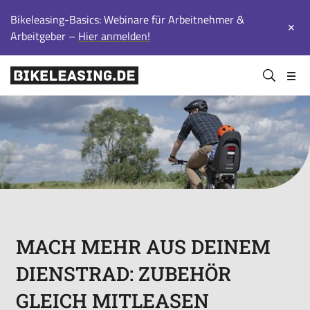
Bikeleasing-Basics: Webinare für Arbeitnehmer &
✕
Arbeitgeber –
Hier anmelden!
BLS
Suchen
Bikeleasing-
Bikeleasing
https://bikeleasing.de/
absenden
Service
ist
GmbH
Ihr
&
zuverlässiger
Co.
Partner
KG
für
Dienstrad-
Leasing.
Auch
für
MACH MEHR AUS DEINEM
Selbstständige.
DIENSTRAD: ZUBEHÖR
Wir
organisieren
GLEICH MITLEASEN
Ihr