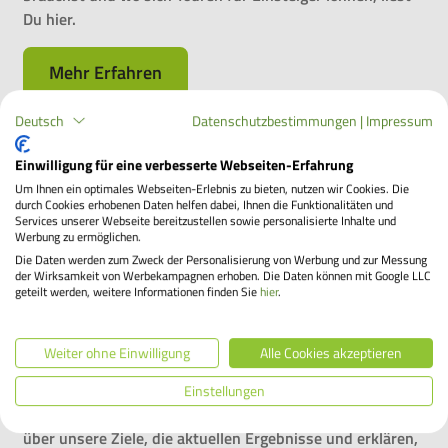
Du hier.
Mehr Erfahren
Deutsch
Datenschutzbestimmungen
|
Impressum
Einwilligung für eine verbesserte Webseiten-Erfahrung
Unsere Nachhaltigkeitsziele 2030 - früher erreicht als
Um Ihnen ein optimales Webseiten-Erlebnis zu bieten, nutzen wir Cookies. Die
erwartet
durch Cookies erhobenen Daten helfen dabei, Ihnen die Funktionalitäten und
Services unserer Webseite bereitzustellen sowie personalisierte Inhalte und
Werbung zu ermöglichen.
Die Bikeleasing-Gruppe hat sich klare und messbare
Die Daten werden zum Zweck der Personalisierung von Werbung und zur Messung
Nachhaltigkeitsziele bis zum Jahr 2030 gesetzt. Unsere
der Wirksamkeit von Werbekampagnen erhoben. Die Daten können mit Google LLC
Evaluation für das Jahr 2025 zeigt: Wir haben unsere
geteilt werden, weitere Informationen finden Sie
hier
.
Erwartungen übertroffen. Die meisten unserer
Nachhaltigkeitsziele haben wir früher erfüllt als geplant.
Weiter ohne Einwilligung
Alle Cookies akzeptieren
Ein Ergebnis, das uns stolz macht, aber auch eine klare
Botschaft sendet: Es ist Zeit, die Latte höher zu legen. In
Einstellungen
diesem Blogpost geben wir einen transparenten Überblick
über unsere Ziele, die aktuellen Ergebnisse und erklären,